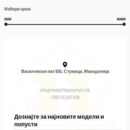
Избери цена
5500
80000
Василевски пат ББ, Стумица, Македонија
info@mebel11septemvri.mk
+389 75 257 676
Дознајте за најновите модели и
попусти