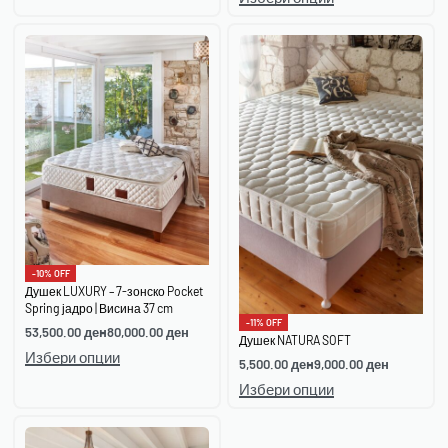
-10% OFF
Душек LUXURY – 7-зонско Pocket
Spring јадро | Висина 37 cm
-11% OFF
53,500.00
ден
80,000.00
ден
Душек NATURA SOFT
Избери опции
5,500.00
ден
9,000.00
ден
Избери опции