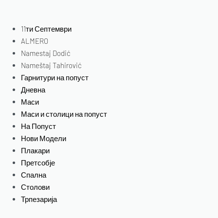
11ти Септември
ALMERO
Namestaj Dodić
Nameštaj Tahirović
Гарнитури на попуст
Дневна
Маси
Маси и столици на попуст
На Попуст
Нови Модели
Плакари
Претсобје
Спална
Столови
Трпезарија