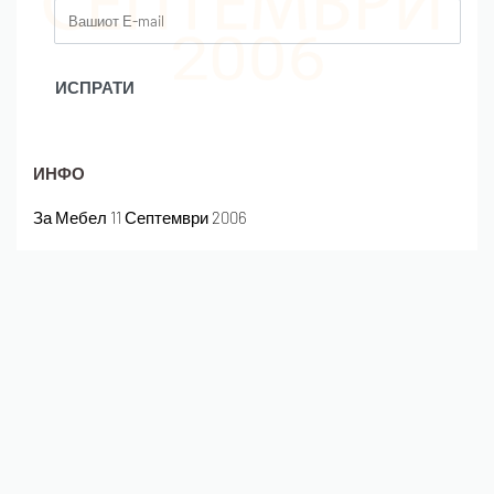
ИНФО
За Мебел 11 Септември 2006
Детали за нарачката
Плаќање и испорака
Полиса на приватност
Следете не на Instagram