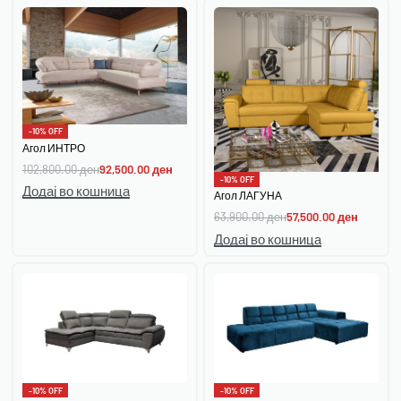
-10% OFF
Агол ИНТРО
102,800.00
ден
92,500.00
ден
-10% OFF
Додај во кошница
Агол ЛАГУНА
63,900.00
ден
57,500.00
ден
Додај во кошница
-10% OFF
-10% OFF