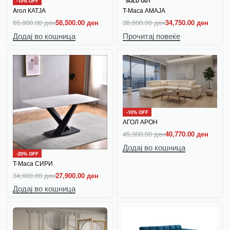
-10% OFF
-10% OFF
SOLD OUT
Aгол КАТЈА
T-Маса АМАЈА
65,000.00
ден
58,500.00
ден
38,600.00
ден
34,750.00
ден
Додај во кошница
Прочитај повеќе
-10% OFF
АГОЛ АРОН
45,300.00
ден
40,770.00
ден
Додај во кошница
-20% OFF
T-Маса СИРИ
34,900.00
ден
27,900.00
ден
Додај во кошница