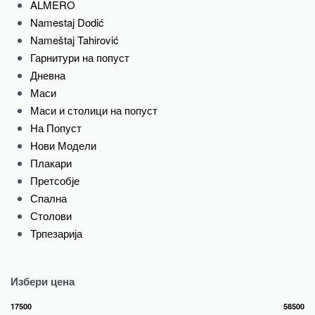
ALMERO
Namestaj Dodić
Nameštaj Tahirović
Гарнитури на попуст
Дневна
Маси
Маси и столици на попуст
На Попуст
Нови Модели
Плакари
Претсобје
Спална
Столови
Трпезарија
Избери цена
17500
58500