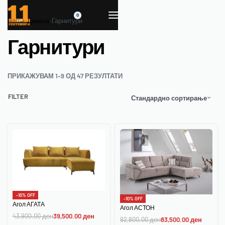
0
Home
›
Дневна
›
Гарнитури
Гарнитури
ПРИКАЖУВАМ 1–9 ОД 47 РЕЗУЛТАТИ
FILTER
Стандардно сортирање
-10% OFF
-10% OFF
Агол АГАТА
Агол АСТОН
43,900.00
ден
39,500.00
ден
92,800.00
ден
83,500.00
ден