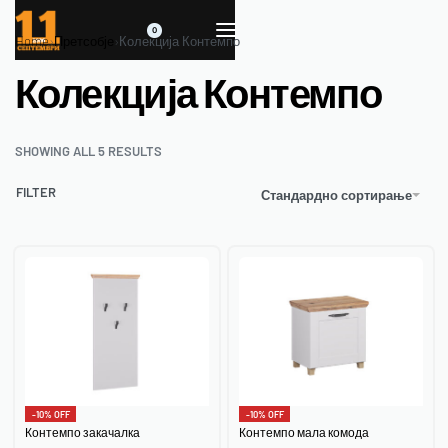
0
Home
›
Претсобје
›
Колекција Контемпо
Колекција Контемпо
SHOWING ALL 5 RESULTS
FILTER
Стандардно сортирање
-10% OFF
-10% OFF
Контемпо закачалка
Контемпо мала комода