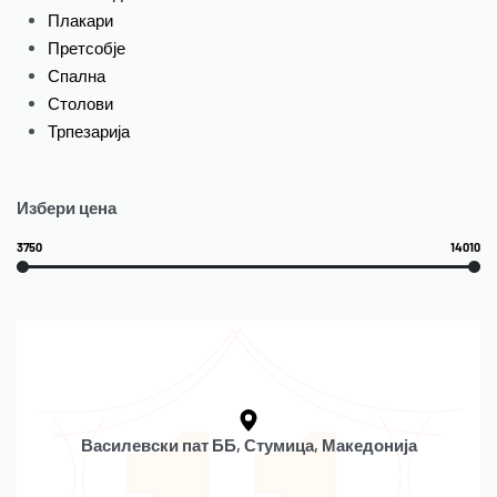
Плакари
Претсобје
Спална
Столови
Трпезарија
Избери цена
3750
14010
Василевски пат ББ, Стумица, Македонија