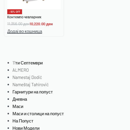
-10% OFF
Контемпо чевларник
11,356.00
ден
10,220.00
ден
Додај во кошница
11ти Септември
ALMERO
Namestaj Dodić
Nameštaj Tahirović
Гарнитури на попуст
Дневна
Маси
Маси и столици на попуст
На Попуст
Нови Модели