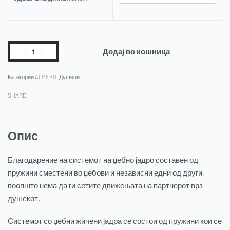
Додај во кошница
Категории
ALMERO
,
Душеци
SHARE
Опис
Благодарение на системот на џебно јадро составен од
пружини сместени во џебови и независни едни од други,
воопшто нема да ги сетите движењата на партнерот врз
душекот.
Системот со џебни жичени јадра се состои од пружини кои се