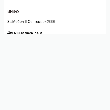
ИНФО
За Мебел 11 Септември 2006
Детали за нарачката
Плаќање и испорака
Полиса на приватност
Следете не на Instagram
© Мебел 11 Септември 2006
Безбедно плаќање