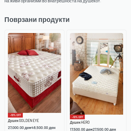
на живи организми во внатрешноста на душекот.
Поврзани продукти
-10% OFF
-10% OFF
Душек GOLDEN EYE
Душек HERO
27,000.00
ден
48,500.00
ден
17,500.00
ден
27,500.00
ден