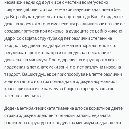
независни едни од други и се сместени во меѓусебно
поврзани џебови. Со тоа, може континуирано да спиете без
да Ве разбудат движењата на партнерот до Вас. Утврдено е
дека на човечкото тело има неколку различни зони врз кои се
создава притисок при лежење, а душеците со џебно жичено
јадро, со својата структура од пет различни степени на
тврдост, му даваат најдобра можна потпора на телото, го
регулираат протокот на крв и ги сведуваат несаканите
движења на минимум. Благодарение на структурата која е
поделена на пет анатомски зони, т.е. пет различни нивоа на
тврдост, Вашиот душек се приспособува на петте различни
зони на телото и со тоа помага да се одржува нормалниот
крвен притисок и се намалува бројот на превртувања во
текот на спиењето.
Додека антибактериската ткаенина што се користи од двете
страни одржува идеален топлински баланс, нејзината
растителна структура го сведува на минимум создавањето