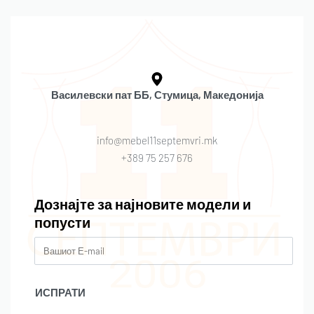
Василевски пат ББ, Стумица, Македонија
info@mebel11septemvri.mk
+389 75 257 676
Дознајте за најновите модели и
попусти