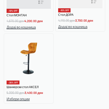
-10% OFF
-10% OFF
Стол ДОРА
Стол МОНТАН
4,110.00
ден
3,700.00
ден
4,670.00
ден
4,200.00
ден
Додај во кошница
Додај во кошница
-36% OFF
Шанкерски стол АКСЕЛ
5,300.00
ден
3,400.00
ден
Избери опции