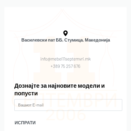
Василевски пат ББ, Стумица, Македонија
info@mebel11septemvri.mk
+389 75 257 676
Дознајте за најновите модели и
попусти