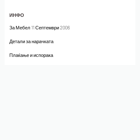
ИНФО
За Мебел 11 Септември 2006
Детали за нарачката
Плаќање и испорака
Полиса на приватност
Следете не на Instagram
© Мебел 11 Септември 2006
Безбедно плаќање