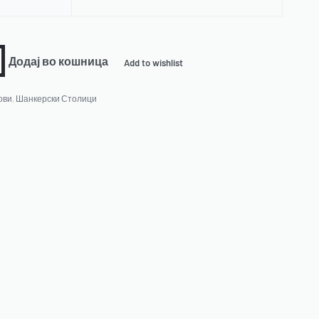
Додај во кошница
Add to wishlist
ови
,
Шанкерски Столици