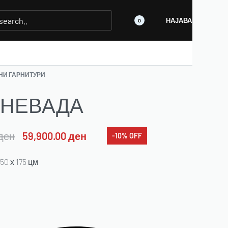
НАЈАВА
0
НИ ГАРНИТУРИ
л НЕВАДА
ден
59,900.00
ден
-10% OFF
50 х 175 цм