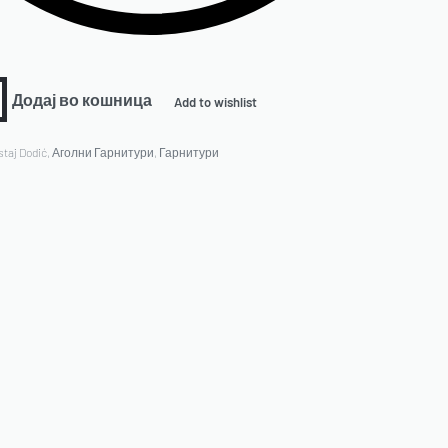
Додај во кошница
Add to wishlist
taj Dodić
,
Аголни Гарнитури
,
Гарнитури